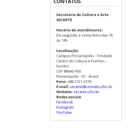
CONTATOS
Secretaria de Cultura e Arte -
SECARTE
Horário de atendimento:
De segunda a sexta-feira das 7h
às 19h
Localização:
Campus Florianópolis - Trindade
Centro de Cultura e Eventos -
Fundos
CEP 88040-900
Florianópolis - SC - Brasil
Fone:
(48) 3721-2376
E-mail:
secarte@contato.ufsc.br
Website:
secarte.ufsc.br
Redes sociais:
Facebook
Instagram
YouTube