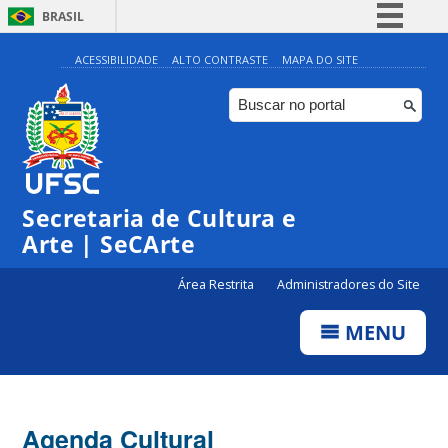
BRASIL
Simplifique!
ACESSIBILIDADE
ALTO CONTRASTE
MAPA DO SITE
Comunica BR
Participe
Acesso à informação
0:00
Legislação
Secretaria de Cultura e
1:00
Canais
Arte | SeCArte
2:00
Área Restrita
Administradores do Site
MENU
3:00
4:00
Agenda Cultural