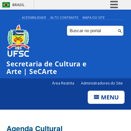
BRASIL
Simplifique!
ACESSIBILIDADE
ALTO CONTRASTE
MAPA DO SITE
Comunica BR
Participe
Acesso à informação
Legislação
Secretaria de Cultura e
Canais
Arte | SeCArte
Área Restrita
Administradores do Site
MENU
Agenda Cultural