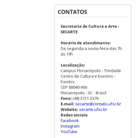
CONTATOS
Secretaria de Cultura e Arte -
SECARTE
Horário de atendimento:
De segunda a sexta-feira das 7h
às 19h
Localização:
Campus Florianópolis - Trindade
Centro de Cultura e Eventos -
Fundos
CEP 88040-900
Florianópolis - SC - Brasil
Fone:
(48) 3721-2376
E-mail:
secarte@contato.ufsc.br
Website:
secarte.ufsc.br
Redes sociais:
Facebook
Instagram
YouTube