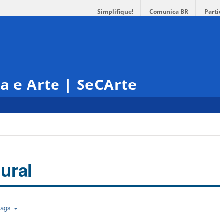
Simplifique!
Comunica BR
Parti
ra e Arte | SeCArte
ural
tags