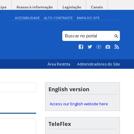
cipe
Acesso à informação
Legislação
Canais
ACESSIBILIDADE
ALTO CONTRASTE
MAPA DO SITE
Área Restrita
Administradores do Site
English version
Access our English website here
TeleFlex