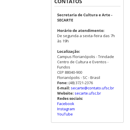
CONTATOS
Secretaria de Cultura e Arte -
SECARTE
Horário de atendimento:
De segunda a sexta-feira das 7h
às 19h
Localização:
Campus Florianópolis - Trindade
Centro de Cultura e Eventos -
Fundos
CEP 88040-900
Florianópolis - SC - Brasil
Fone:
(48) 3721-2376
E-mail:
secarte@contato.ufsc.br
Website:
secarte.ufsc.br
Redes sociais:
Facebook
Instagram
YouTube