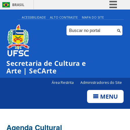
BRASIL
Simplifique!
ACESSIBILIDADE
ALTO CONTRASTE
MAPA DO SITE
Comunica BR
Participe
Acesso à informação
0:00
Legislação
Secretaria de Cultura e
1:00
Canais
Arte | SeCArte
2:00
Área Restrita
Administradores do Site
MENU
3:00
4:00
Agenda Cultural