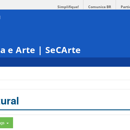
Simplifique!
Comunica BR
Parti
ra e Arte | SeCArte
ural
ags