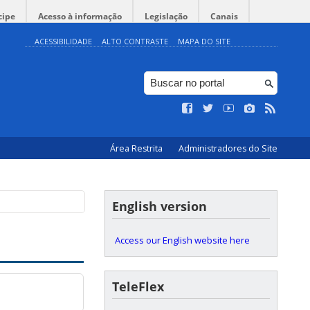
cipe
Acesso à informação
Legislação
Canais
ACESSIBILIDADE
ALTO CONTRASTE
MAPA DO SITE
Área Restrita
Administradores do Site
English version
Access our English website here
TeleFlex