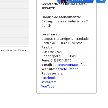
Secretaria de Cultura e Arte -
SECARTE
Horário de atendimento:
De segunda a sexta-feira das 7h
às 19h
Localização:
Campus Florianópolis - Trindade
Centro de Cultura e Eventos -
Fundos
calendário escolhido
CEP 88040-900
Florianópolis - SC - Brasil
Fone:
(48) 3721-2376
E-mail:
secarte@contato.ufsc.br
Website:
secarte.ufsc.br
Redes sociais:
Facebook
Instagram
YouTube