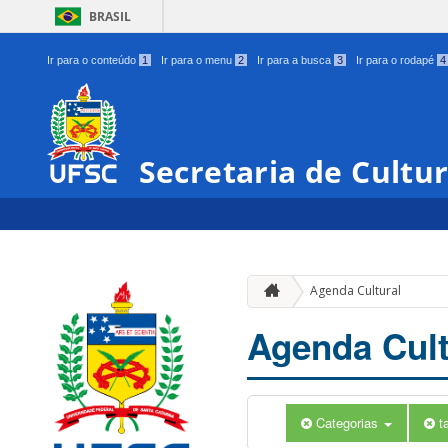
BRASIL
Ir para o conteúdo
1
Ir para o menu
2
Ir para a busca
3
Ir para o rodapé
4
Secretaria de Cultu
Agenda Cultural
Agenda Cult
Categorias
t