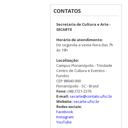
CONTATOS
Secretaria de Cultura e Arte -
SECARTE
Horário de atendimento:
De segunda a sexta-feira das 7h
às 19h
Localização:
Campus Florianópolis - Trindade
Centro de Cultura e Eventos -
Fundos
CEP 88040-900
Florianópolis - SC - Brasil
Fone:
(48) 3721-2376
E-mail:
secarte@contato.ufsc.br
Website:
secarte.ufsc.br
Redes sociais:
Facebook
Instagram
YouTube