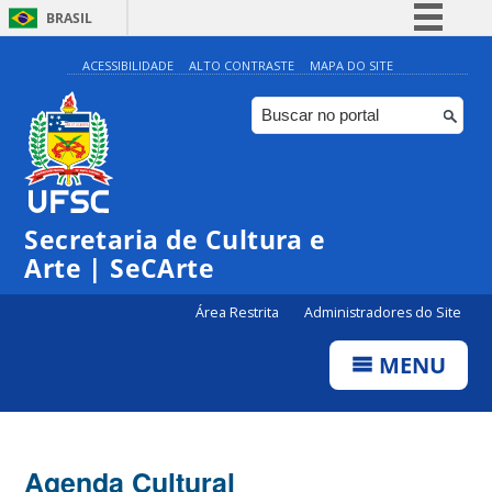
BRASIL
Simplifique!
ACESSIBILIDADE
ALTO CONTRASTE
MAPA DO SITE
Comunica BR
Participe
Acesso à informação
Legislação
Secretaria de Cultura e
Canais
Arte | SeCArte
Área Restrita
Administradores do Site
MENU
Agenda Cultural