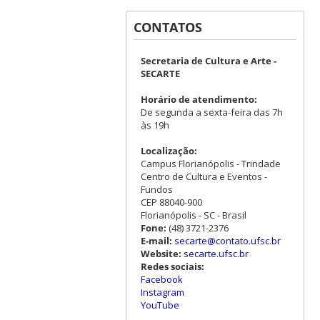
CONTATOS
Secretaria de Cultura e Arte -
SECARTE
Horário de atendimento:
De segunda a sexta-feira das 7h
às 19h
Localização:
Campus Florianópolis - Trindade
Centro de Cultura e Eventos -
Fundos
CEP 88040-900
Florianópolis - SC - Brasil
Fone:
(48) 3721-2376
E-mail:
secarte@contato.ufsc.br
Website:
secarte.ufsc.br
Redes sociais:
Facebook
Instagram
YouTube