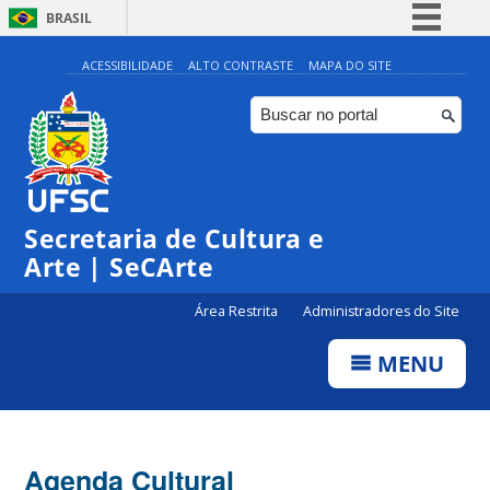
BRASIL
Simplifique!
ACESSIBILIDADE
ALTO CONTRASTE
MAPA DO SITE
Comunica BR
Participe
Acesso à informação
Legislação
Secretaria de Cultura e
Canais
Arte | SeCArte
Área Restrita
Administradores do Site
MENU
Agenda Cultural