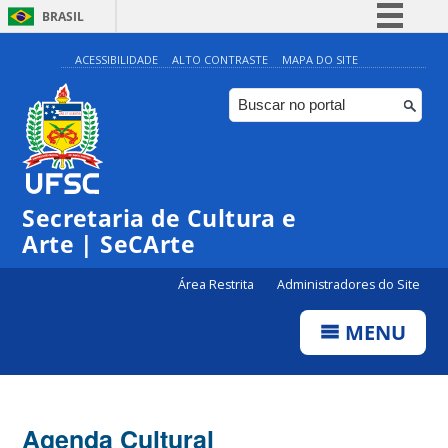
BRASIL
Simplifique!
ACESSIBILIDADE
ALTO CONTRASTE
MAPA DO SITE
Comunica BR
Participe
Acesso à informação
Legislação
Secretaria de Cultura e
Canais
Arte | SeCArte
Área Restrita
Administradores do Site
MENU
Agenda Cultural