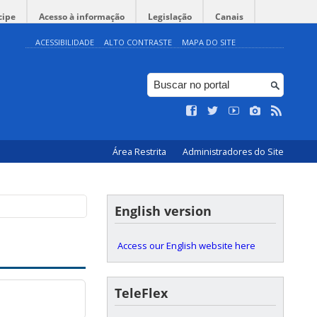
cipe
Acesso à informação
Legislação
Canais
ACESSIBILIDADE
ALTO CONTRASTE
MAPA DO SITE
Área Restrita
Administradores do Site
English version
Access our English website here
TeleFlex