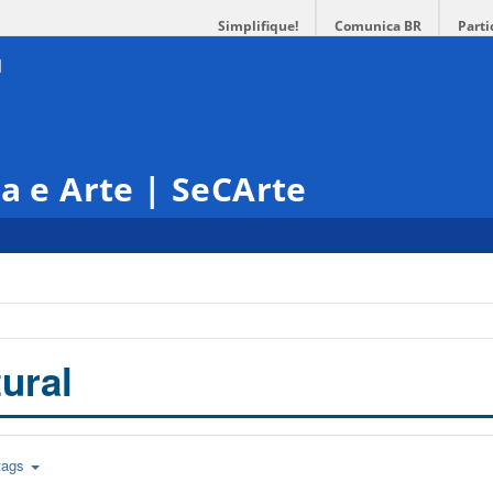
Simplifique!
Comunica BR
Parti
ra e Arte | SeCArte
ural
tags