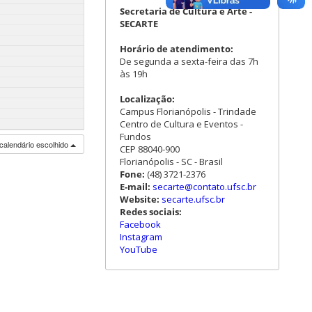
Secretaria de Cultura e Arte -
SECARTE
Horário de atendimento:
De segunda a sexta-feira das 7h
às 19h
Localização:
Campus Florianópolis - Trindade
Centro de Cultura e Eventos -
Fundos
calendário escolhido
CEP 88040-900
Florianópolis - SC - Brasil
Fone:
(48) 3721-2376
E-mail:
secarte@contato.ufsc.br
Website:
secarte.ufsc.br
Redes sociais:
Facebook
Instagram
YouTube