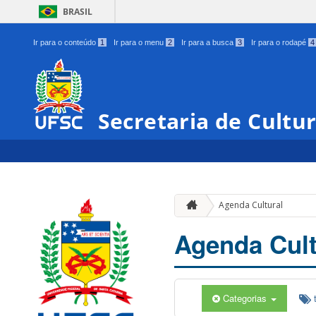
BRASIL
Ir para o conteúdo
1
Ir para o menu
2
Ir para a busca
3
Ir para o rodapé
4
Secretaria de Cultu
Agenda Cultural
Agenda Cult
Categorias