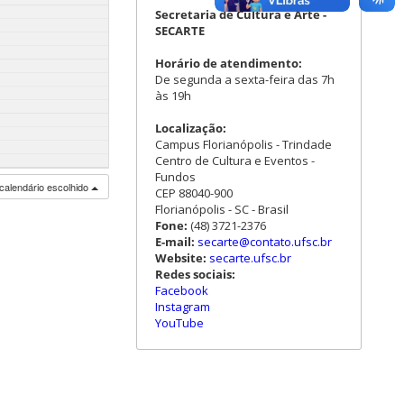
Secretaria de Cultura e Arte -
SECARTE
Horário de atendimento:
De segunda a sexta-feira das 7h
às 19h
Localização:
Campus Florianópolis - Trindade
Centro de Cultura e Eventos -
Fundos
calendário escolhido
CEP 88040-900
Florianópolis - SC - Brasil
Fone:
(48) 3721-2376
E-mail:
secarte@contato.ufsc.br
Website:
secarte.ufsc.br
Redes sociais:
Facebook
Instagram
YouTube