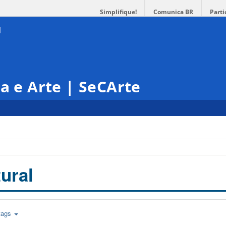
Simplifique!
Comunica BR
Parti
ra e Arte | SeCArte
ural
tags