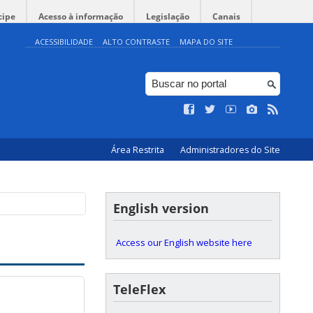
cipe
Acesso à informação
Legislação
Canais
ACESSIBILIDADE
ALTO CONTRASTE
MAPA DO SITE
Área Restrita
Administradores do Site
English version
Access our English website here
TeleFlex