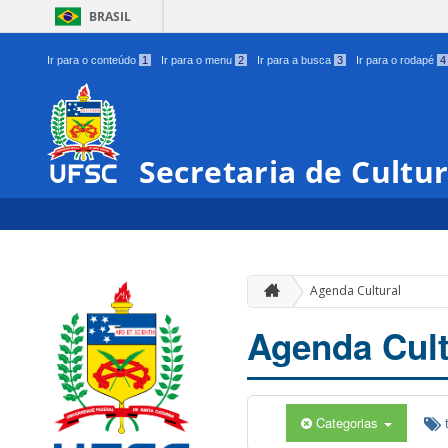
BRASIL
Ir para o conteúdo
1
Ir para o menu
2
Ir para a busca
3
Ir para o rodapé
4
Secretaria de Cultu
Agenda Cultural
Agenda Cult
Categorias