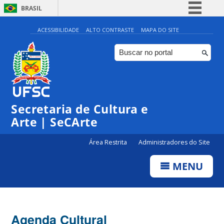
BRASIL
Simplifique!
ACESSIBILIDADE
ALTO CONTRASTE
MAPA DO SITE
Comunica BR
Participe
Acesso à informação
Legislação
Secretaria de Cultura e
Canais
Arte | SeCArte
Área Restrita
Administradores do Site
MENU
Agenda Cultural