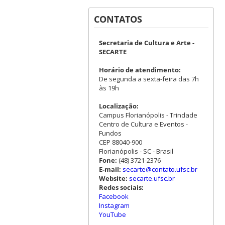
CONTATOS
Secretaria de Cultura e Arte -
SECARTE
Horário de atendimento:
De segunda a sexta-feira das 7h
às 19h
Localização:
Campus Florianópolis - Trindade
Centro de Cultura e Eventos -
Fundos
CEP 88040-900
Florianópolis - SC - Brasil
Fone:
(48) 3721-2376
E-mail:
secarte@contato.ufsc.br
Website:
secarte.ufsc.br
Redes sociais:
Facebook
Instagram
YouTube