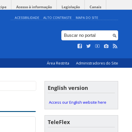
cipe
Acesso à informação
Legislação
Canais
ACESSIBILIDADE
ALTO CONTRASTE
MAPA DO SITE
Área Restrita
Administradores do Site
English version
Access our English website here
TeleFlex