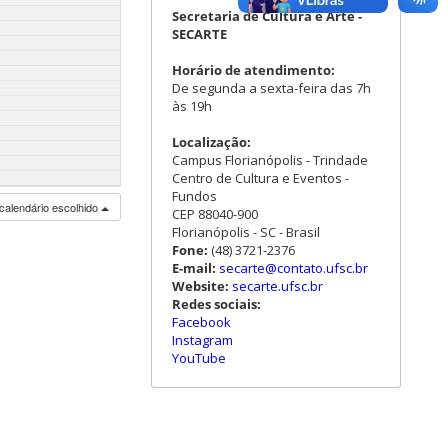
Secretaria de Cultura e Arte -
SECARTE
Horário de atendimento:
De segunda a sexta-feira das 7h
às 19h
Localização:
Campus Florianópolis - Trindade
Centro de Cultura e Eventos -
Fundos
calendário escolhido
CEP 88040-900
Florianópolis - SC - Brasil
Fone:
(48) 3721-2376
E-mail:
secarte@contato.ufsc.br
Website:
secarte.ufsc.br
Redes sociais:
Facebook
Instagram
YouTube