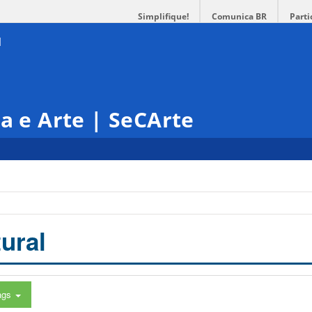
Simplifique!
Comunica BR
Parti
ra e Arte | SeCArte
ural
ags