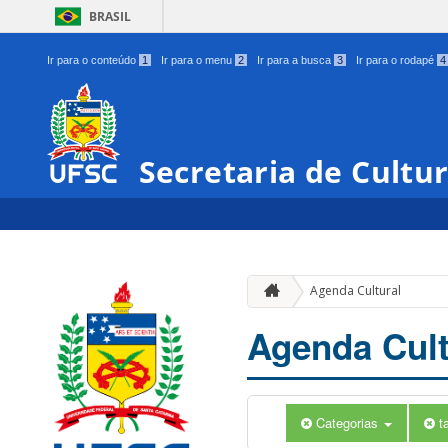
BRASIL
Ir para o conteúdo
1
Ir para o menu
2
Ir para a busca
3
Ir para o rodapé
4
Secretaria de Cultu
Agenda Cultural
Agenda Cult
Categorias
t