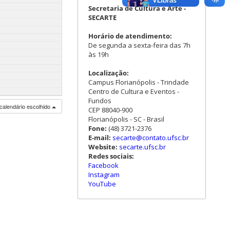
Secretaria de Cultura e Arte -
SECARTE
Horário de atendimento:
De segunda a sexta-feira das 7h
às 19h
Localização:
Campus Florianópolis - Trindade
Centro de Cultura e Eventos -
Fundos
calendário escolhido
CEP 88040-900
Florianópolis - SC - Brasil
Fone:
(48) 3721-2376
E-mail:
secarte@contato.ufsc.br
Website:
secarte.ufsc.br
Redes sociais:
Facebook
Instagram
YouTube