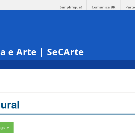
Simplifique!
Comunica BR
Parti
ra e Arte | SeCArte
ural
ags