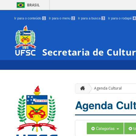
BRASIL
Ir para o conteúdo
1
Ir para o menu
2
Ir para a busca
3
Ir para o rodapé
4
Secretaria de Cultu
Agenda Cultural
Agenda Cult
Categorias
t