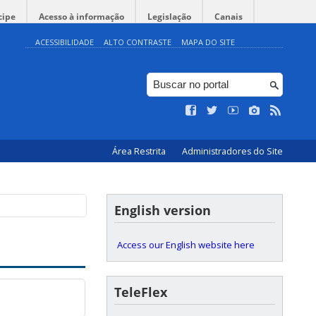
cipe
Acesso à informação
Legislação
Canais
ACESSIBILIDADE
ALTO CONTRASTE
MAPA DO SITE
Área Restrita
Administradores do Site
English version
Access our English website here
TeleFlex