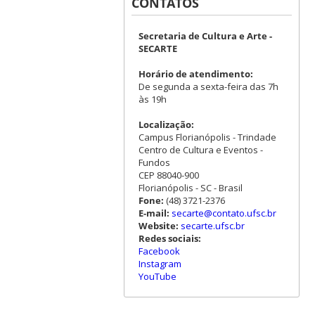
CONTATOS
Secretaria de Cultura e Arte -
SECARTE
Horário de atendimento:
De segunda a sexta-feira das 7h
às 19h
Localização:
Campus Florianópolis - Trindade
Centro de Cultura e Eventos -
Fundos
CEP 88040-900
Florianópolis - SC - Brasil
Fone:
(48) 3721-2376
E-mail:
secarte@contato.ufsc.br
Website:
secarte.ufsc.br
Redes sociais:
Facebook
Instagram
YouTube