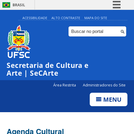
BRASIL
Simplifique!
ACESSIBILIDADE
ALTO CONTRASTE
MAPA DO SITE
Comunica BR
Participe
Acesso à informação
0:00
Legislação
Secretaria de Cultura e
1:00
Canais
Arte | SeCArte
2:00
Área Restrita
Administradores do Site
MENU
3:00
4:00
Agenda Cultural