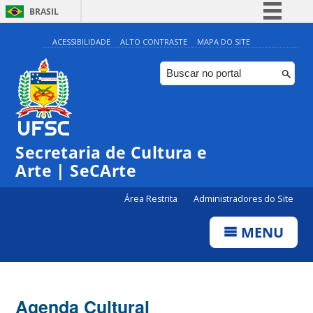
BRASIL
Simplifique!
ACESSIBILIDADE
ALTO CONTRASTE
MAPA DO SITE
Comunica BR
Participe
Acesso à informação
Legislação
Secretaria de Cultura e
Canais
Arte | SeCArte
Área Restrita
Administradores do Site
MENU
Agenda Cultural