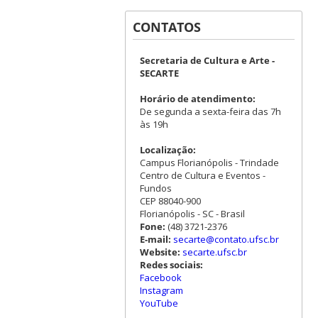
CONTATOS
Secretaria de Cultura e Arte -
SECARTE
Horário de atendimento:
De segunda a sexta-feira das 7h
às 19h
Localização:
Campus Florianópolis - Trindade
Centro de Cultura e Eventos -
Fundos
CEP 88040-900
Florianópolis - SC - Brasil
Fone:
(48) 3721-2376
E-mail:
secarte@contato.ufsc.br
Website:
secarte.ufsc.br
Redes sociais:
Facebook
Instagram
YouTube