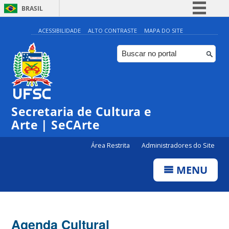
BRASIL
Simplifique!
ACESSIBILIDADE
ALTO CONTRASTE
MAPA DO SITE
Comunica BR
Participe
Acesso à informação
0:00
Legislação
Secretaria de Cultura e
1:00
Canais
Arte | SeCArte
2:00
Área Restrita
Administradores do Site
MENU
3:00
4:00
Agenda Cultural