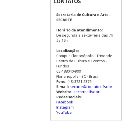
CONTATOS
Secretaria de Cultura e Arte -
SECARTE
Horário de atendimento:
De segunda a sexta-feira das 7h
às 19h
Localização:
Campus Florianópolis - Trindade
Centro de Cultura e Eventos -
Fundos
CEP 88040-900
Florianópolis - SC - Brasil
Fone:
(48) 3721-2376
E-mail:
secarte@contato.ufsc.br
Website:
secarte.ufsc.br
Redes sociais:
Facebook
Instagram
YouTube