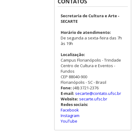
CONTATOS
Secretaria de Cultura e Arte -
SECARTE
Horário de atendimento:
De segunda a sexta-feira das 7h
às 19h
Localização:
Campus Florianópolis - Trindade
Centro de Cultura e Eventos -
Fundos
CEP 88040-900
Florianópolis - SC - Brasil
Fone:
(48) 3721-2376
E-mail:
secarte@contato.ufsc.br
Website:
secarte.ufsc.br
Redes sociais:
Facebook
Instagram
YouTube