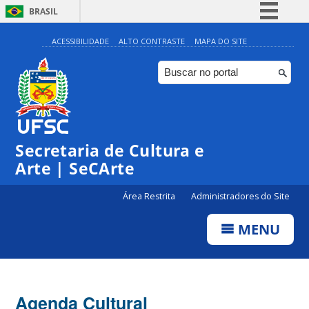
BRASIL
Simplifique!
ACESSIBILIDADE
ALTO CONTRASTE
MAPA DO SITE
Comunica BR
Participe
Acesso à informação
0:00
Legislação
Secretaria de Cultura e
1:00
Canais
Arte | SeCArte
2:00
Área Restrita
Administradores do Site
MENU
3:00
4:00
Agenda Cultural