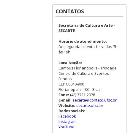
CONTATOS
Secretaria de Cultura e Arte -
SECARTE
Horário de atendimento:
De segunda a sexta-feira das 7h
às 19h
Localização:
Campus Florianópolis - Trindade
Centro de Cultura e Eventos -
Fundos
CEP 88040-900
Florianópolis - SC - Brasil
Fone:
(48) 3721-2376
E-mail:
secarte@contato.ufsc.br
Website:
secarte.ufsc.br
Redes sociais:
Facebook
Instagram
YouTube