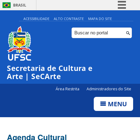
BRASIL
Simplifique!
ACESSIBILIDADE
ALTO CONTRASTE
MAPA DO SITE
Comunica BR
Participe
Acesso à informação
Legislação
Secretaria de Cultura e
Canais
Arte | SeCArte
Área Restrita
Administradores do Site
MENU
Agenda Cultural