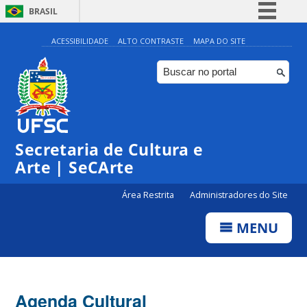
BRASIL
Simplifique!
ACESSIBILIDADE
ALTO CONTRASTE
MAPA DO SITE
Comunica BR
Participe
Acesso à informação
0:00
Legislação
Secretaria de Cultura e
1:00
Canais
Arte | SeCArte
2:00
Área Restrita
Administradores do Site
MENU
3:00
4:00
Agenda Cultural