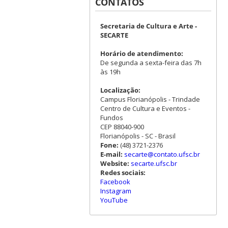
CONTATOS
Secretaria de Cultura e Arte -
SECARTE
Horário de atendimento:
De segunda a sexta-feira das 7h
às 19h
Localização:
Campus Florianópolis - Trindade
Centro de Cultura e Eventos -
Fundos
CEP 88040-900
Florianópolis - SC - Brasil
Fone:
(48) 3721-2376
E-mail:
secarte@contato.ufsc.br
Website:
secarte.ufsc.br
Redes sociais:
Facebook
Instagram
YouTube