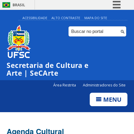
BRASIL
Simplifique!
ACESSIBILIDADE
ALTO CONTRASTE
MAPA DO SITE
Comunica BR
Participe
Acesso à informação
0:00
Legislação
Secretaria de Cultura e
1:00
Canais
Arte | SeCArte
2:00
Área Restrita
Administradores do Site
MENU
3:00
4:00
Agenda Cultural