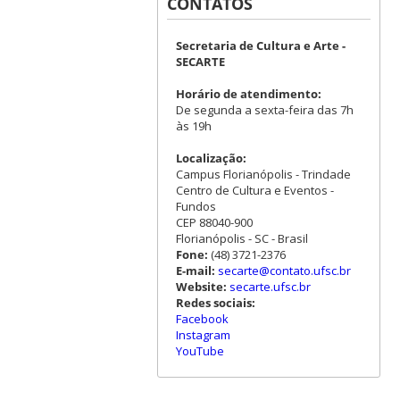
CONTATOS
Secretaria de Cultura e Arte -
SECARTE
Horário de atendimento:
De segunda a sexta-feira das 7h
às 19h
Localização:
Campus Florianópolis - Trindade
Centro de Cultura e Eventos -
Fundos
CEP 88040-900
Florianópolis - SC - Brasil
Fone:
(48) 3721-2376
E-mail:
secarte@contato.ufsc.br
Website:
secarte.ufsc.br
Redes sociais:
Facebook
Instagram
YouTube