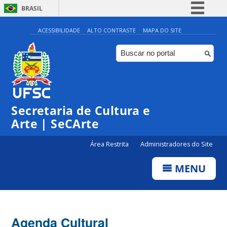
BRASIL
Simplifique!
ACESSIBILIDADE
ALTO CONTRASTE
MAPA DO SITE
Comunica BR
Participe
Acesso à informação
0:00
Legislação
Secretaria de Cultura e
1:00
Canais
Arte | SeCArte
2:00
Área Restrita
Administradores do Site
MENU
3:00
4:00
Agenda Cultural