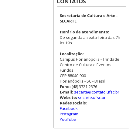
CONTATOS
Secretaria de Cultura e Arte -
SECARTE
Horário de atendimento:
De segunda a sexta-feira das 7h
às 19h
Localização:
Campus Florianópolis - Trindade
Centro de Cultura e Eventos -
Fundos
CEP 88040-900
Florianópolis - SC - Brasil
Fone:
(48) 3721-2376
E-mail:
secarte@contato.ufsc.br
Website:
secarte.ufsc.br
Redes sociais:
Facebook
Instagram
YouTube