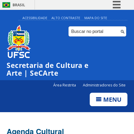
BRASIL
Simplifique!
ACESSIBILIDADE
ALTO CONTRASTE
MAPA DO SITE
Comunica BR
Participe
Acesso à informação
0:00
Legislação
Secretaria de Cultura e
1:00
Canais
Arte | SeCArte
2:00
Área Restrita
Administradores do Site
MENU
3:00
4:00
Agenda Cultural