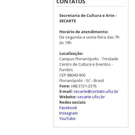
CONTATOS
Secretaria de Cultura e Arte -
SECARTE
Horário de atendimento:
De segunda a sexta-feira das 7h
às 19h
Localização:
Campus Florianópolis - Trindade
Centro de Cultura e Eventos -
Fundos
CEP 88040-900
Florianópolis - SC - Brasil
Fone:
(48) 3721-2376
E-mail:
secarte@contato.ufsc.br
Website:
secarte.ufsc.br
Redes sociais:
Facebook
Instagram
YouTube