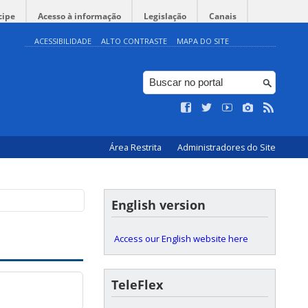
cipe
Acesso à informação
Legislação
Canais
ACESSIBILIDADE
ALTO CONTRASTE
MAPA DO SITE
Área Restrita
Administradores do Site
English version
Access our English website here
TeleFlex