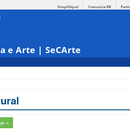
Simplifique!
Comunica BR
Parti
ra e Arte | SeCArte
ural
ags