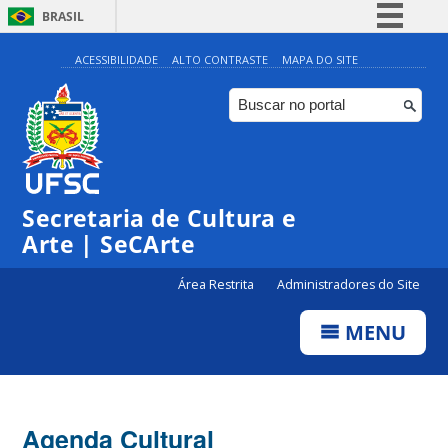
BRASIL
Simplifique!
ACESSIBILIDADE
ALTO CONTRASTE
MAPA DO SITE
Comunica BR
Participe
Acesso à informação
0:00
Legislação
Secretaria de Cultura e
1:00
Canais
Arte | SeCArte
2:00
Área Restrita
Administradores do Site
MENU
3:00
4:00
Agenda Cultural