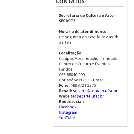
CONTATOS
Secretaria de Cultura e Arte -
SECARTE
Horário de atendimento:
De segunda a sexta-feira das 7h
às 19h
Localização:
Campus Florianópolis - Trindade
Centro de Cultura e Eventos -
Fundos
CEP 88040-900
Florianópolis - SC - Brasil
Fone:
(48) 3721-2376
E-mail:
secarte@contato.ufsc.br
Website:
secarte.ufsc.br
Redes sociais:
Facebook
Instagram
YouTube