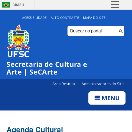
BRASIL
Simplifique!
ACESSIBILIDADE
ALTO CONTRASTE
MAPA DO SITE
Comunica BR
Participe
Acesso à informação
0:00
Legislação
Secretaria de Cultura e
1:00
Canais
Arte | SeCArte
2:00
Área Restrita
Administradores do Site
MENU
3:00
4:00
Agenda Cultural