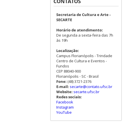
CONTATOS
Secretaria de Cultura e Arte -
SECARTE
Horário de atendimento:
De segunda a sexta-feira das 7h
às 19h
Localização:
Campus Florianópolis - Trindade
Centro de Cultura e Eventos -
Fundos
CEP 88040-900
Florianópolis - SC - Brasil
Fone:
(48) 3721-2376
E-mail:
secarte@contato.ufsc.br
Website:
secarte.ufsc.br
Redes sociais:
Facebook
Instagram
YouTube