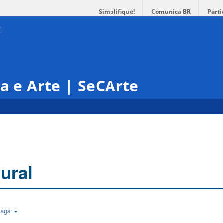
Simplifique!
Comunica BR
Parti
ra e Arte | SeCArte
ural
tags