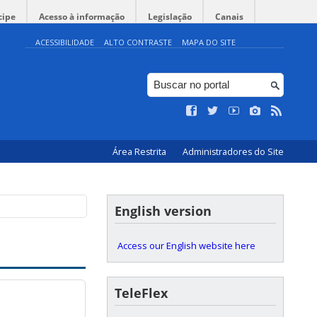
cipe
Acesso à informação
Legislação
Canais
ACESSIBILIDADE
ALTO CONTRASTE
MAPA DO SITE
Área Restrita
Administradores do Site
English version
Access our English website here
TeleFlex