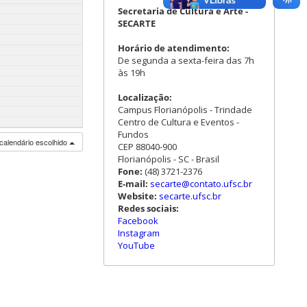
Secretaria de Cultura e Arte -
SECARTE
Horário de atendimento:
De segunda a sexta-feira das 7h
às 19h
Localização:
Campus Florianópolis - Trindade
Centro de Cultura e Eventos -
Fundos
calendário escolhido
CEP 88040-900
Florianópolis - SC - Brasil
Fone:
(48) 3721-2376
E-mail:
secarte@contato.ufsc.br
Website:
secarte.ufsc.br
Redes sociais:
Facebook
Instagram
YouTube