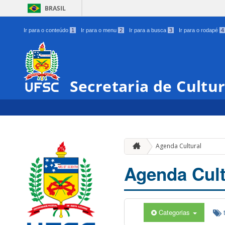
BRASIL
Ir para o conteúdo
1
Ir para o menu
2
Ir para a busca
3
Ir para o rodapé
4
Secretaria de Cultu
Agenda Cultural
Agenda Cult
Categorias