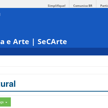
Simplifique!
Comunica BR
Parti
ra e Arte | SeCArte
ural
ags