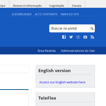
cipe
Acesso à informação
Legislação
Canais
ACESSIBILIDADE
ALTO CONTRASTE
MAPA DO SITE
Área Restrita
Administradores do Site
English version
Access our English website here
TeleFlex