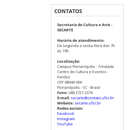
CONTATOS
Secretaria de Cultura e Arte -
SECARTE
Horário de atendimento:
De segunda a sexta-feira das 7h
às 19h
Localização:
Campus Florianópolis - Trindade
Centro de Cultura e Eventos -
Fundos
CEP 88040-900
Florianópolis - SC - Brasil
Fone:
(48) 3721-2376
E-mail:
secarte@contato.ufsc.br
Website:
secarte.ufsc.br
Redes sociais:
Facebook
Instagram
YouTube