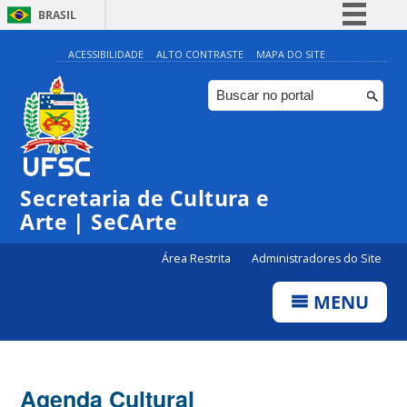
BRASIL
Simplifique!
ACESSIBILIDADE
ALTO CONTRASTE
MAPA DO SITE
Comunica BR
Participe
Acesso à informação
Legislação
Secretaria de Cultura e
Canais
Arte | SeCArte
Área Restrita
Administradores do Site
MENU
Agenda Cultural