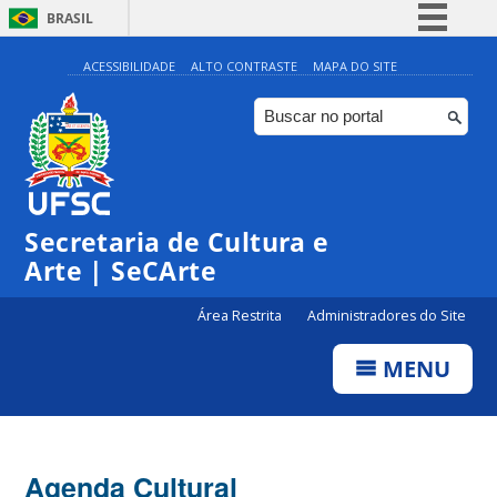
BRASIL
Simplifique!
ACESSIBILIDADE
ALTO CONTRASTE
MAPA DO SITE
Comunica BR
Participe
Acesso à informação
0:00
Legislação
Secretaria de Cultura e
1:00
Canais
Arte | SeCArte
2:00
Área Restrita
Administradores do Site
MENU
3:00
4:00
Agenda Cultural