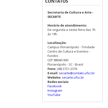
CONTATOS
Secretaria de Cultura e Arte -
SECARTE
Horário de atendimento:
De segunda a sexta-feira das 7h
às 19h
Localização:
Campus Florianópolis - Trindade
Centro de Cultura e Eventos -
Fundos
CEP 88040-900
Florianópolis - SC - Brasil
Fone:
(48) 3721-2376
E-mail:
secarte@contato.ufsc.br
Website:
secarte.ufsc.br
Redes sociais:
Facebook
Instagram
YouTube