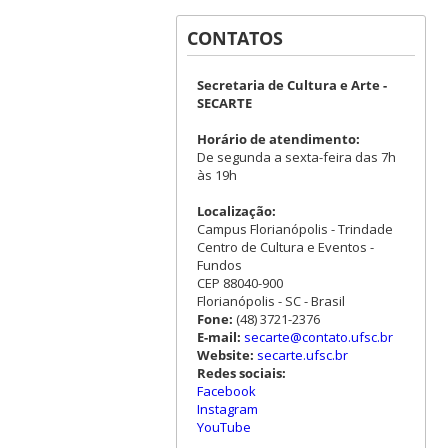
CONTATOS
Secretaria de Cultura e Arte -
SECARTE
Horário de atendimento:
De segunda a sexta-feira das 7h
às 19h
Localização:
Campus Florianópolis - Trindade
Centro de Cultura e Eventos -
Fundos
CEP 88040-900
Florianópolis - SC - Brasil
Fone:
(48) 3721-2376
E-mail:
secarte@contato.ufsc.br
Website:
secarte.ufsc.br
Redes sociais:
Facebook
Instagram
YouTube