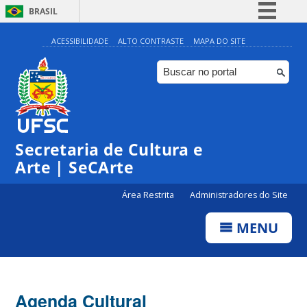
BRASIL
Simplifique!
ACESSIBILIDADE
ALTO CONTRASTE
MAPA DO SITE
Comunica BR
Participe
Acesso à informação
Legislação
Secretaria de Cultura e
Canais
Arte | SeCArte
Área Restrita
Administradores do Site
MENU
Agenda Cultural