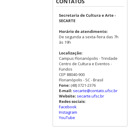
CONTATOS
Secretaria de Cultura e Arte -
SECARTE
Horário de atendimento:
De segunda a sexta-feira das 7h
às 19h
Localização:
Campus Florianópolis - Trindade
Centro de Cultura e Eventos -
Fundos
CEP 88040-900
Florianópolis - SC - Brasil
Fone:
(48) 3721-2376
E-mail:
secarte@contato.ufsc.br
Website:
secarte.ufsc.br
Redes sociais:
Facebook
Instagram
YouTube