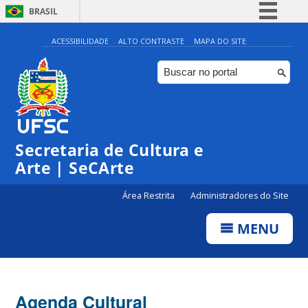
BRASIL
Simplifique!
ACESSIBILIDADE
ALTO CONTRASTE
MAPA DO SITE
Comunica BR
Participe
Acesso à informação
0:00
Legislação
Secretaria de Cultura e
1:00
Canais
Arte | SeCArte
2:00
Área Restrita
Administradores do Site
MENU
3:00
4:00
Agenda Cultural