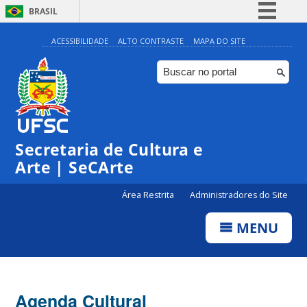
BRASIL
Simplifique!
ACESSIBILIDADE
ALTO CONTRASTE
MAPA DO SITE
Comunica BR
Participe
Acesso à informação
Legislação
Secretaria de Cultura e
Canais
Arte | SeCArte
Área Restrita
Administradores do Site
MENU
Agenda Cultural