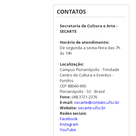
CONTATOS
Secretaria de Cultura e Arte -
SECARTE
Horário de atendimento:
De segunda a sexta-feira das 7h
às 19h
Localização:
Campus Florianópolis - Trindade
Centro de Cultura e Eventos -
Fundos
CEP 88040-900
Florianópolis - SC - Brasil
Fone:
(48) 3721-2376
E-mail:
secarte@contato.ufsc.br
Website:
secarte.ufsc.br
Redes sociais:
Facebook
Instagram
YouTube