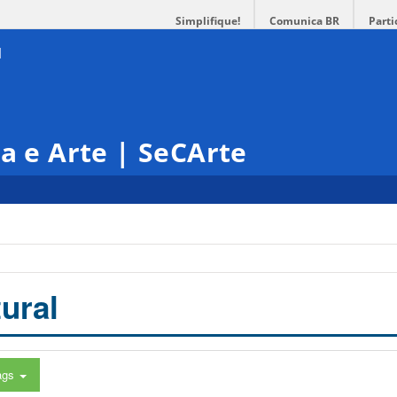
Simplifique!
Comunica BR
Parti
ra e Arte | SeCArte
ural
ags