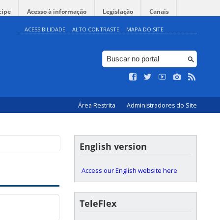
cipe
Acesso à informação
Legislação
Canais
ACESSIBILIDADE
ALTO CONTRASTE
MAPA DO SITE
Área Restrita
Administradores do Site
English version
Access our English website here
TeleFlex