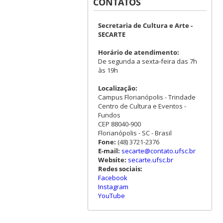
CONTATOS
Secretaria de Cultura e Arte -
SECARTE
Horário de atendimento:
De segunda a sexta-feira das 7h
às 19h
Localização:
Campus Florianópolis - Trindade
Centro de Cultura e Eventos -
Fundos
CEP 88040-900
Florianópolis - SC - Brasil
Fone:
(48) 3721-2376
E-mail:
secarte@contato.ufsc.br
Website:
secarte.ufsc.br
Redes sociais:
Facebook
Instagram
YouTube