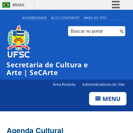
BRASIL
Simplifique!
ACESSIBILIDADE
ALTO CONTRASTE
MAPA DO SITE
Comunica BR
Participe
Acesso à informação
0:00
Legislação
Secretaria de Cultura e
1:00
Canais
Arte | SeCArte
2:00
Área Restrita
Administradores do Site
MENU
3:00
4:00
Agenda Cultural