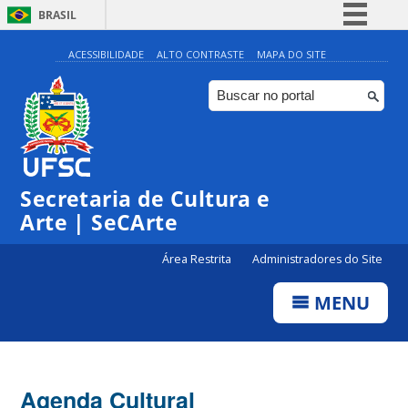
BRASIL
Simplifique!
ACESSIBILIDADE
ALTO CONTRASTE
MAPA DO SITE
Comunica BR
Participe
Acesso à informação
Legislação
Secretaria de Cultura e
Canais
Arte | SeCArte
Área Restrita
Administradores do Site
MENU
Agenda Cultural