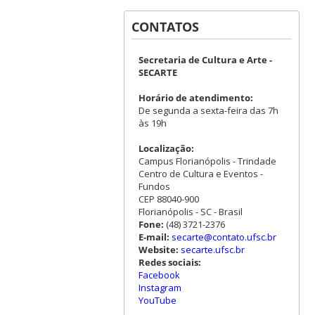
CONTATOS
Secretaria de Cultura e Arte -
SECARTE
Horário de atendimento:
De segunda a sexta-feira das 7h
às 19h
Localização:
Campus Florianópolis - Trindade
Centro de Cultura e Eventos -
Fundos
CEP 88040-900
Florianópolis - SC - Brasil
Fone:
(48) 3721-2376
E-mail:
secarte@contato.ufsc.br
Website:
secarte.ufsc.br
Redes sociais:
Facebook
Instagram
YouTube