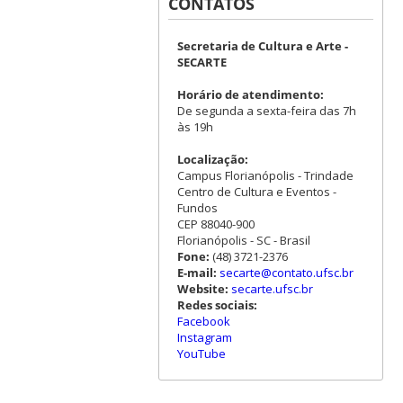
CONTATOS
Secretaria de Cultura e Arte -
SECARTE
Horário de atendimento:
De segunda a sexta-feira das 7h
às 19h
Localização:
Campus Florianópolis - Trindade
Centro de Cultura e Eventos -
Fundos
CEP 88040-900
Florianópolis - SC - Brasil
Fone:
(48) 3721-2376
E-mail:
secarte@contato.ufsc.br
Website:
secarte.ufsc.br
Redes sociais:
Facebook
Instagram
YouTube