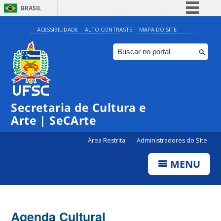
BRASIL
Simplifique!
ACESSIBILIDADE
ALTO CONTRASTE
MAPA DO SITE
Comunica BR
Participe
Acesso à informação
0:00
Legislação
Secretaria de Cultura e
1:00
Canais
Arte | SeCArte
2:00
Área Restrita
Administradores do Site
MENU
3:00
4:00
Agenda Cultural