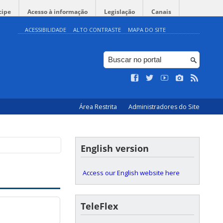
cipe
Acesso à informação
Legislação
Canais
ACESSIBILIDADE
ALTO CONTRASTE
MAPA DO SITE
Área Restrita
Administradores do Site
English version
Access our English website here
TeleFlex