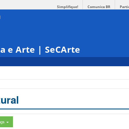
Simplifique!
Comunica BR
Parti
ra e Arte | SeCArte
ural
ags