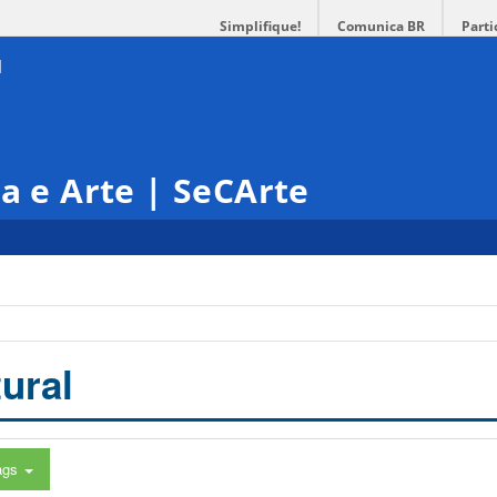
Simplifique!
Comunica BR
Parti
ra e Arte | SeCArte
ural
ags