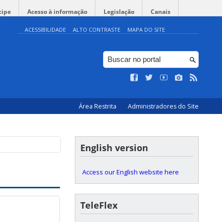
cipe
Acesso à informação
Legislação
Canais
ACESSIBILIDADE
ALTO CONTRASTE
MAPA DO SITE
Área Restrita
Administradores do Site
English version
Access our English website here
TeleFlex