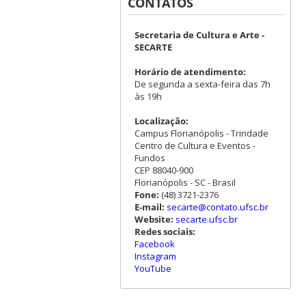
CONTATOS
Secretaria de Cultura e Arte -
SECARTE
Horário de atendimento:
De segunda a sexta-feira das 7h
às 19h
Localização:
Campus Florianópolis - Trindade
Centro de Cultura e Eventos -
Fundos
CEP 88040-900
Florianópolis - SC - Brasil
Fone:
(48) 3721-2376
E-mail:
secarte@contato.ufsc.br
Website:
secarte.ufsc.br
Redes sociais:
Facebook
Instagram
YouTube