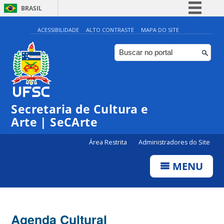
BRASIL
Simplifique!
ACESSIBILIDADE
ALTO CONTRASTE
MAPA DO SITE
Comunica BR
Participe
Acesso à informação
0:00
Legislação
Secretaria de Cultura e
1:00
Canais
Arte | SeCArte
2:00
Área Restrita
Administradores do Site
MENU
3:00
4:00
Agenda Cultural