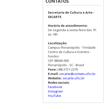
CONTATOS
Secretaria de Cultura e Arte -
SECARTE
Horário de atendimento:
De segunda a sexta-feira das 7h
às 19h
Localização:
Campus Florianópolis - Trindade
Centro de Cultura e Eventos -
Fundos
CEP 88040-900
Florianópolis - SC - Brasil
Fone:
(48) 3721-2376
E-mail:
secarte@contato.ufsc.br
Website:
secarte.ufsc.br
Redes sociais:
Facebook
Instagram
YouTube