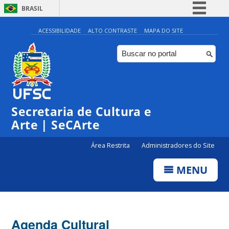
BRASIL
Simplifique!
ACESSIBILIDADE
ALTO CONTRASTE
MAPA DO SITE
Comunica BR
Participe
Acesso à informação
0:00
Legislação
Secretaria de Cultura e
1:00
Canais
Arte | SeCArte
2:00
Área Restrita
Administradores do Site
MENU
3:00
4:00
Agenda Cultural