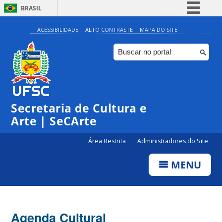
BRASIL
Simplifique!
ACESSIBILIDADE
ALTO CONTRASTE
MAPA DO SITE
Comunica BR
Participe
Acesso à informação
Legislação
Secretaria de Cultura e
Canais
Arte | SeCArte
Área Restrita
Administradores do Site
MENU
Agenda Cultural