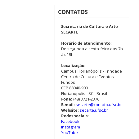
CONTATOS
Secretaria de Cultura e Arte -
SECARTE
Horário de atendimento:
De segunda a sexta-feira das 7h
às 19h
Localização:
Campus Florianópolis - Trindade
Centro de Cultura e Eventos -
Fundos
CEP 88040-900
Florianópolis - SC - Brasil
Fone:
(48) 3721-2376
E-mail:
secarte@contato.ufsc.br
Website:
secarte.ufsc.br
Redes sociais:
Facebook
Instagram
YouTube