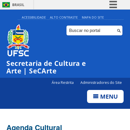
BRASIL
Simplifique!
ACESSIBILIDADE
ALTO CONTRASTE
MAPA DO SITE
Comunica BR
Participe
Acesso à informação
0:00
Legislação
Secretaria de Cultura e
1:00
Canais
Arte | SeCArte
2:00
Área Restrita
Administradores do Site
MENU
3:00
4:00
Agenda Cultural