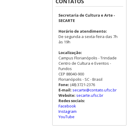
CONTATOS
Secretaria de Cultura e Arte -
SECARTE
Horário de atendimento:
De segunda a sexta-feira das 7h
às 19h
Localização:
Campus Florianópolis - Trindade
Centro de Cultura e Eventos -
Fundos
CEP 88040-900
Florianópolis - SC - Brasil
Fone:
(48) 3721-2376
E-mail:
secarte@contato.ufsc.br
Website:
secarte.ufsc.br
Redes sociais:
Facebook
Instagram
YouTube