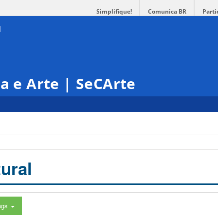
Simplifique!
Comunica BR
Parti
ra e Arte | SeCArte
ural
ags