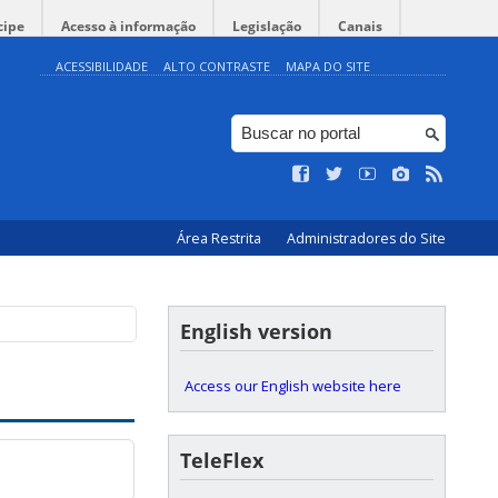
cipe
Acesso à informação
Legislação
Canais
ACESSIBILIDADE
ALTO CONTRASTE
MAPA DO SITE
Área Restrita
Administradores do Site
English version
Access our English website here
TeleFlex