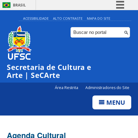
BRASIL
Simplifique!
ACESSIBILIDADE
ALTO CONTRASTE
MAPA DO SITE
Comunica BR
Participe
Acesso à informação
Legislação
Secretaria de Cultura e
Canais
Arte | SeCArte
Área Restrita
Administradores do Site
MENU
Agenda Cultural