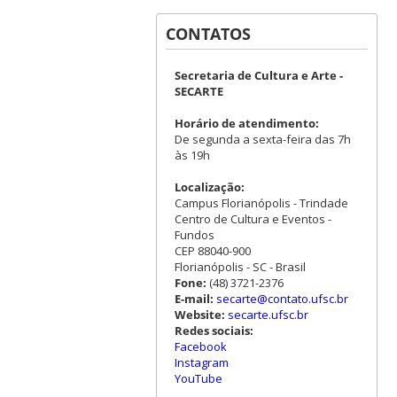
CONTATOS
Secretaria de Cultura e Arte -
SECARTE
Horário de atendimento:
De segunda a sexta-feira das 7h
às 19h
Localização:
Campus Florianópolis - Trindade
Centro de Cultura e Eventos -
Fundos
CEP 88040-900
Florianópolis - SC - Brasil
Fone:
(48) 3721-2376
E-mail:
secarte@contato.ufsc.br
Website:
secarte.ufsc.br
Redes sociais:
Facebook
Instagram
YouTube