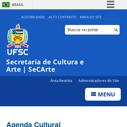
BRASIL
Simplifique!
ACESSIBILIDADE
ALTO CONTRASTE
MAPA DO SITE
Comunica BR
Participe
Acesso à informação
Legislação
Secretaria de Cultura e
Canais
Arte | SeCArte
Área Restrita
Administradores do Site
MENU
Agenda Cultural