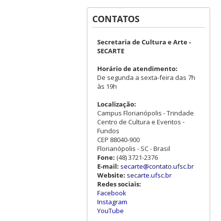
CONTATOS
Secretaria de Cultura e Arte -
SECARTE
Horário de atendimento:
De segunda a sexta-feira das 7h
às 19h
Localização:
Campus Florianópolis - Trindade
Centro de Cultura e Eventos -
Fundos
CEP 88040-900
Florianópolis - SC - Brasil
Fone:
(48) 3721-2376
E-mail:
secarte@contato.ufsc.br
Website:
secarte.ufsc.br
Redes sociais:
Facebook
Instagram
YouTube