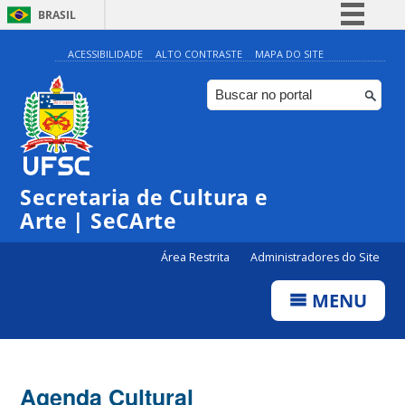
BRASIL
Simplifique!
ACESSIBILIDADE
ALTO CONTRASTE
MAPA DO SITE
Comunica BR
Participe
Acesso à informação
Legislação
Secretaria de Cultura e
Canais
Arte | SeCArte
Área Restrita
Administradores do Site
MENU
Agenda Cultural