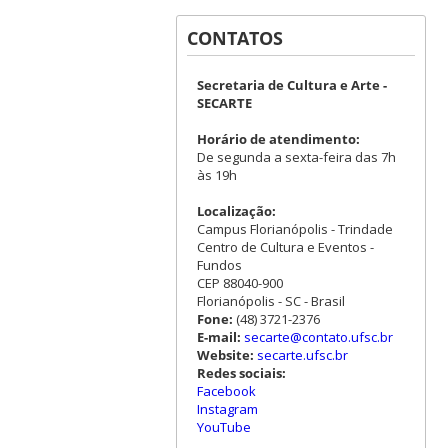
CONTATOS
Secretaria de Cultura e Arte -
SECARTE
Horário de atendimento:
De segunda a sexta-feira das 7h
às 19h
Localização:
Campus Florianópolis - Trindade
Centro de Cultura e Eventos -
Fundos
CEP 88040-900
Florianópolis - SC - Brasil
Fone:
(48) 3721-2376
E-mail:
secarte@contato.ufsc.br
Website:
secarte.ufsc.br
Redes sociais:
Facebook
Instagram
YouTube