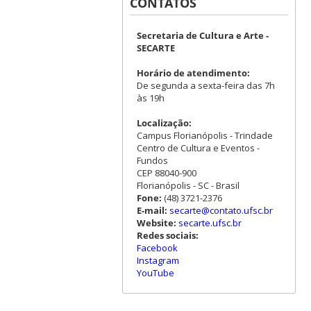
CONTATOS
Secretaria de Cultura e Arte -
SECARTE
Horário de atendimento:
De segunda a sexta-feira das 7h
às 19h
Localização:
Campus Florianópolis - Trindade
Centro de Cultura e Eventos -
Fundos
CEP 88040-900
Florianópolis - SC - Brasil
Fone:
(48) 3721-2376
E-mail:
secarte@contato.ufsc.br
Website:
secarte.ufsc.br
Redes sociais:
Facebook
Instagram
YouTube