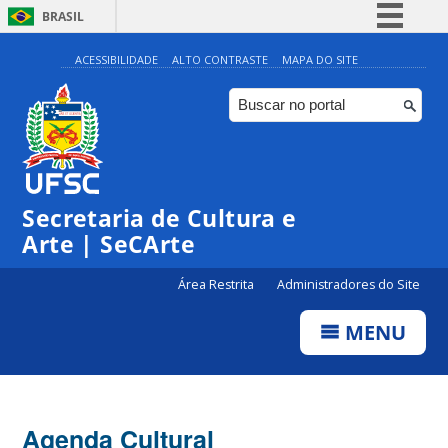
BRASIL
Simplifique!
ACESSIBILIDADE
ALTO CONTRASTE
MAPA DO SITE
Comunica BR
Participe
Acesso à informação
0:00
Legislação
Secretaria de Cultura e
1:00
Canais
Arte | SeCArte
2:00
Área Restrita
Administradores do Site
MENU
3:00
4:00
Agenda Cultural