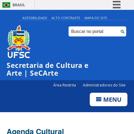
BRASIL
Simplifique!
ACESSIBILIDADE
ALTO CONTRASTE
MAPA DO SITE
Comunica BR
Participe
Acesso à informação
0:00
Legislação
Secretaria de Cultura e
1:00
Canais
Arte | SeCArte
2:00
Área Restrita
Administradores do Site
MENU
3:00
4:00
Agenda Cultural