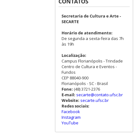
CONTATOS
Secretaria de Cultura e Arte -
SECARTE
Horário de atendimento:
De segunda a sexta-feira das 7h
às 19h
Localização:
Campus Florianópolis - Trindade
Centro de Cultura e Eventos -
Fundos
CEP 88040-900
Florianópolis - SC - Brasil
Fone:
(48) 3721-2376
E-mail:
secarte@contato.ufsc.br
Website:
secarte.ufsc.br
Redes sociais:
Facebook
Instagram
YouTube