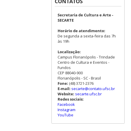
CONTATOS
Secretaria de Cultura e Arte -
SECARTE
Horário de atendimento:
De segunda a sexta-feira das 7h
às 19h
Localização:
Campus Florianópolis - Trindade
Centro de Cultura e Eventos -
Fundos
CEP 88040-900
Florianópolis - SC - Brasil
Fone:
(48) 3721-2376
E-mail:
secarte@contato.ufsc.br
Website:
secarte.ufsc.br
Redes sociais:
Facebook
Instagram
YouTube