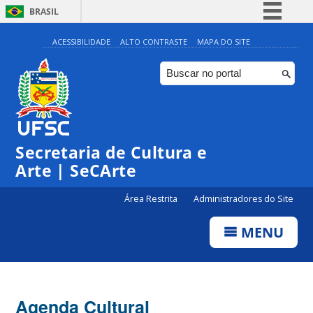
BRASIL
Simplifique!
ACESSIBILIDADE
ALTO CONTRASTE
MAPA DO SITE
Comunica BR
Participe
Acesso à informação
0:00
Legislação
Secretaria de Cultura e
1:00
Canais
Arte | SeCArte
2:00
Área Restrita
Administradores do Site
MENU
3:00
4:00
Agenda Cultural