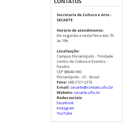
CONTATOS
Secretaria de Cultura e Arte -
SECARTE
Horário de atendimento:
De segunda a sexta-feira das 7h
às 19h
Localização:
Campus Florianópolis - Trindade
Centro de Cultura e Eventos -
Fundos
CEP 88040-900
Florianópolis - SC - Brasil
Fone:
(48) 3721-2376
E-mail:
secarte@contato.ufsc.br
Website:
secarte.ufsc.br
Redes sociais:
Facebook
Instagram
YouTube