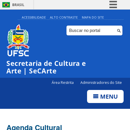
BRASIL
Simplifique!
ACESSIBILIDADE
ALTO CONTRASTE
MAPA DO SITE
Comunica BR
Participe
Acesso à informação
0:00
Legislação
Secretaria de Cultura e
1:00
Canais
Arte | SeCArte
2:00
Área Restrita
Administradores do Site
MENU
3:00
4:00
Agenda Cultural